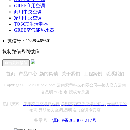
GREE商用空调
商用中央空调
家用中央空调
TOSOT生活电器
GREE空气能热水器
+
微信号：
13888465601
复制微信号到微信
点击复制微信
首页
产品中心
新
闻阅读
关于我们
工程案例
联系我们
Copyright ©
www.suockj.com
云南索萃科技有限公司
—格力官方
云南
省昆明市 指 定 授权专卖店
热门搜索：
昆明格力空调总代理
,
昆明格力中央空调经销商
,
云南格力经
销商
,
昆明格力空调
,
昆明格力空调专卖店
备案号：
滇ICP备2023001217号