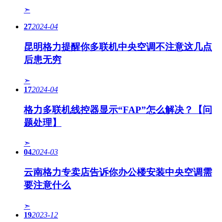
➣
27
2024-04
昆明格力提醒你多联机中央空调不注意这几点
后患无穷
➣
17
2024-04
格力多联机线控器显示“FAP”怎么解决？【问
题处理】
➣
04
2024-03
云南格力专卖店告诉你办公楼安装中央空调需
要注意什么
➣
19
2023-12