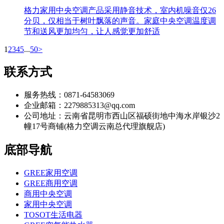
格力家用中央空调产品采用静音技术，室内机噪音仅26
分贝，仅相当于树叶飘落的声音。家庭中央空调温度调
节和送风更加均匀，让人感觉更加舒适
1
2
3
4
5
...
50
>
联系方式
服务热线：0871-64583069
企业邮箱：2279885313@qq.com
公司地址：云南省昆明市西山区福硕街地中海水岸银沙2
幢17号商铺(格力空调云南总代理旗舰店)
底部导航
GREE家用空调
GREE商用空调
商用中央空调
家用中央空调
TOSOT生活电器