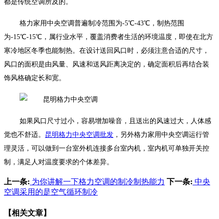
都是传统空调所及的。
格力家用中央空调普遍制冷范围为-5℃-43℃，制热范围
为-15℃-15℃，属行业水平，覆盖消费者生活的环境温度，即使在北方
寒冷地区冬季也能制热。在设计送回风口时，必须注意合适的尺寸，
风口的面积是由风量、风速和送风距离决定的，确定面积后再结合装
饰风格确定长和宽。
如果风口尺寸过小，容易增加噪音，且送出的风速过大，人体感
觉也不舒适。
昆明格力中央空调批发
，另外格力家用中央空调运行管
理灵活，可以做到一台室外机连接多台室内机，室内机可单独开关控
制，满足人对温度要求的个体差异。
上一条:
为你讲解一下格力空调的制冷制热能力
下一条:
中央
空调采用的是空气循环制冷
【相关文章】