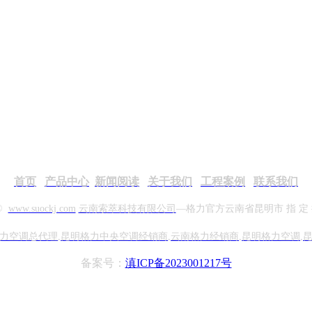
首页
产品中心
新
闻阅读
关于我们
工程案例
联系我们
 ©
www.suockj.com
云南索萃科技有限公司
—格力官方
云南省昆明市 指 定
力空调总代理
,
昆明格力中央空调经销商
,
云南格力经销商
,
昆明格力空调
,
备案号：
滇ICP备2023001217号